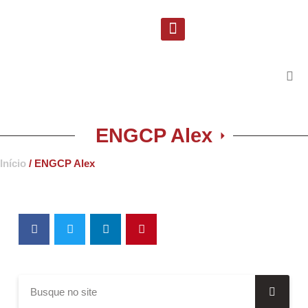
Solicite uma proposta
Suporte Técnico
ENGCP Alex
Início
/ ENGCP Alex