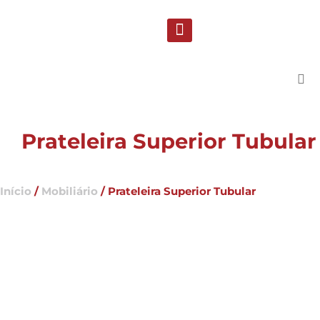
Solicite uma proposta
Suporte Técnico
Prateleira Superior Tubular
Início
/
Mobiliário
/ Prateleira Superior Tubular