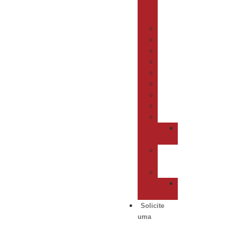
de
Café
Lançamento
Caldeirão
Mobiliário
Carros
Bar
Buffet
Tecnologia
Higienização
Refrigeração
Cold
Line
Câmaras
Frigoríficas
Vitrines
Infinity
Line
Solicite
uma