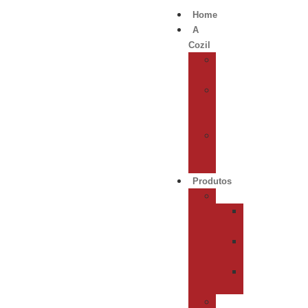
Home
A
Cozil
Catálogos
Digitais
Conheça
a
empresa
Conheça
nossas
unidades
Produtos
Cocção
Compact
Line
Power
Line
Industrial
Line
Máquinas