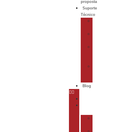
proposta
Suporte
Técnico
Abrir
Chamado
Solicitar
Instalação
Rede
Técnica
Credenciada
Venda
de
Peças
Blog
Home
A
Cozil
Catálogos
Digitais
Conheça