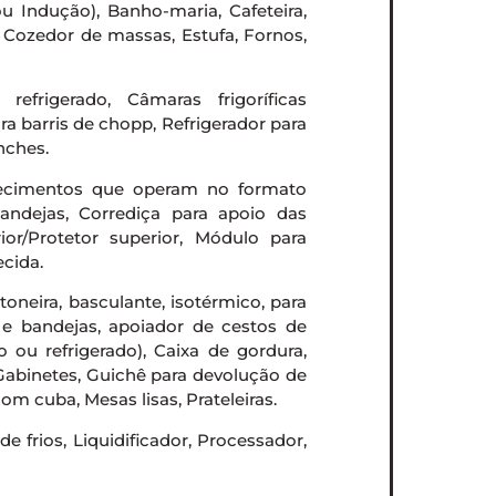
u Indução), Banho-maria, Cafeteira,
, Cozedor de massas, Estufa, Fornos,
efrigerado, Câmaras frigoríficas
ra barris de chopp, Refrigerador para
nches.
lecimentos que operam no formato
bandejas, Corrediça para apoio das
ior/Protetor superior, Módulo para
ecida.
ntoneira, basculante, isotérmico, para
s e bandejas, apoiador de cestos de
o ou refrigerado), Caixa de gordura,
 Gabinetes, Guichê para devolução de
om cuba, Mesas lisas, Prateleiras.
e frios, Liquidificador, Processador,