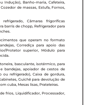
u Indução), Banho-maria, Cafeteira,
, Cozedor de massas, Estufa, Fornos,
efrigerado, Câmaras frigoríficas
ra barris de chopp, Refrigerador para
nches.
lecimentos que operam no formato
bandejas, Corrediça para apoio das
ior/Protetor superior, Módulo para
ecida.
ntoneira, basculante, isotérmico, para
s e bandejas, apoiador de cestos de
o ou refrigerado), Caixa de gordura,
 Gabinetes, Guichê para devolução de
om cuba, Mesas lisas, Prateleiras.
e frios, Liquidificador, Processador,