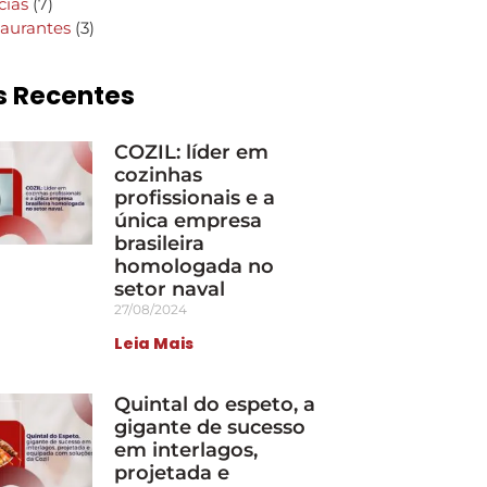
cias
(7)
aurantes
(3)
s Recentes
COZIL: líder em
cozinhas
profissionais e a
única empresa
brasileira
homologada no
setor naval
27/08/2024
Leia Mais
Quintal do espeto, a
gigante de sucesso
em interlagos,
projetada e