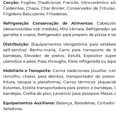
Cocção:
Fogões (Tradicional, Francês, Vitrocerâmico e/o
Caldeirões, Chapa, Char Broiler, Conservador de Frituras
Frigideira Basculante, Fritadeiras.
Refrigeração Conservação de Alimentos:
Cabeçote r
(desenvolvidas sob medida), Mini câmara, Refrigerador pa
garrafas e copos, Refrigerador para preparo de pizzas e la
Distribuição:
(Equipamentos obrigatórios para estabe
self-service): Banho-maria, Carro para transporte de 
bandejas, Elevador de pratos, Estufa, Expositor super
utensílios e pães, Pass throughs, Pista refrigerada ou aqu
Mobiliário e Transporte:
Carros tradicionais (Auxiliar, ca
remolho, chassi, para detritos, transportador de prato
fritura, tanque e plataforma), Carros térmicos (Aquecid
Estantes, Esteira transportadora para pratos e bandejas,
bandejas, Grelha de piso, Lavatório para assepsia, Mesas c
Equipamentos Auxiliares:
Balança, Batedeiras, Cortador d
Seladoras.