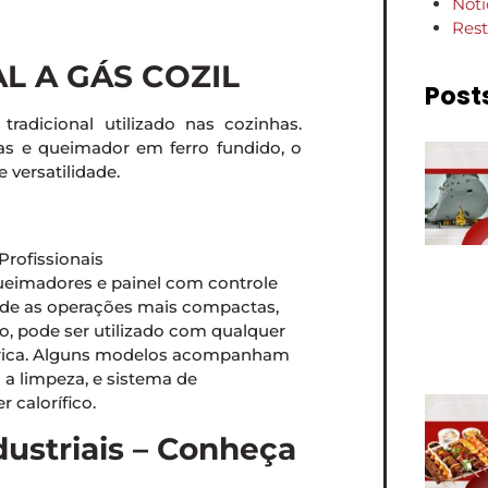
Notí
Rest
L A GÁS COZIL
Post
adicional utilizado nas cozinhas.
as e queimador em ferro fundido, o
 versatilidade.
queimadores e painel com controle
esde as operações mais compactas,
o, pode ser utilizado com qualquer
étrica. Alguns modelos acompanham
a a limpeza, e sistema de
 calorífico.
dustriais – Conheça