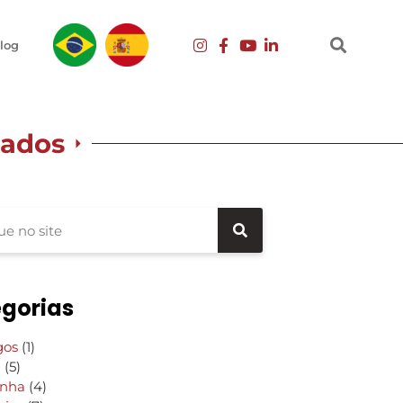
log
oados
gorias
gos
(1)
g
(5)
inha
(4)