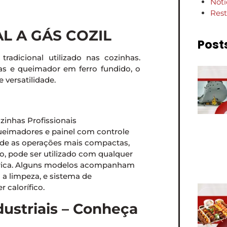
Notí
Rest
L A GÁS COZIL
Post
adicional utilizado nas cozinhas.
as e queimador em ferro fundido, o
 versatilidade.
queimadores e painel com controle
esde as operações mais compactas,
o, pode ser utilizado com qualquer
étrica. Alguns modelos acompanham
a a limpeza, e sistema de
 calorífico.
dustriais – Conheça