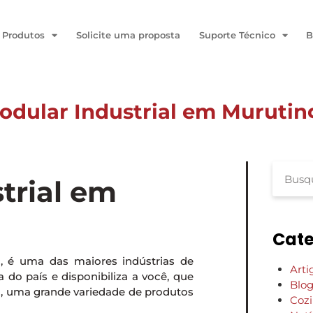
Produtos
Solicite uma proposta
Suporte Técnico
B
dular Industrial em Murutin
trial em
Cate
P, é uma das maiores indústrias de
Arti
do país e disponibiliza a você, que
Blo
l, uma grande variedade de produtos
Coz