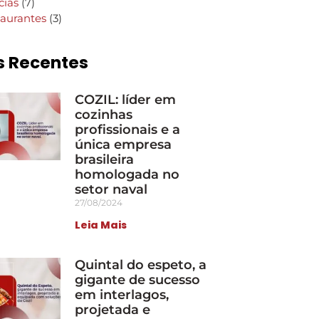
cias
(7)
aurantes
(3)
s Recentes
COZIL: líder em
cozinhas
profissionais e a
única empresa
brasileira
homologada no
setor naval
27/08/2024
Leia Mais
Quintal do espeto, a
gigante de sucesso
em interlagos,
projetada e