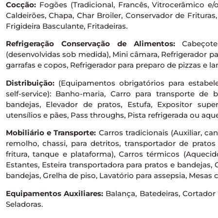
Cocção:
Fogões (Tradicional, Francês, Vitrocerâmico e/o
Caldeirões, Chapa, Char Broiler, Conservador de Frituras
Frigideira Basculante, Fritadeiras.
Refrigeração Conservação de Alimentos:
Cabeçote r
(desenvolvidas sob medida), Mini câmara, Refrigerador pa
garrafas e copos, Refrigerador para preparo de pizzas e la
Distribuição:
(Equipamentos obrigatórios para estabe
self-service): Banho-maria, Carro para transporte de 
bandejas, Elevador de pratos, Estufa, Expositor super
utensílios e pães, Pass throughs, Pista refrigerada ou aqu
Mobiliário e Transporte:
Carros tradicionais (Auxiliar, ca
remolho, chassi, para detritos, transportador de prato
fritura, tanque e plataforma), Carros térmicos (Aquecid
Estantes, Esteira transportadora para pratos e bandejas,
bandejas, Grelha de piso, Lavatório para assepsia, Mesas c
Equipamentos Auxiliares:
Balança, Batedeiras, Cortador d
Seladoras.