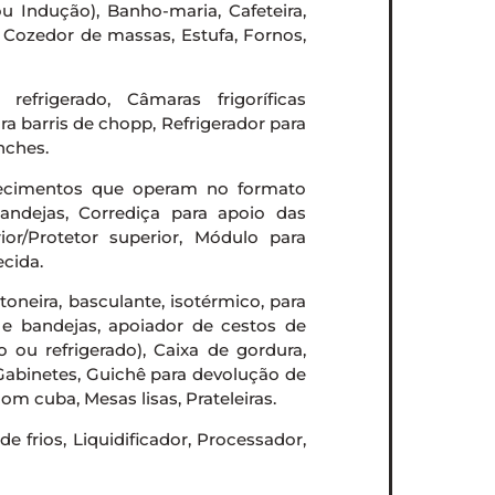
u Indução), Banho-maria, Cafeteira,
, Cozedor de massas, Estufa, Fornos,
efrigerado, Câmaras frigoríficas
ra barris de chopp, Refrigerador para
nches.
lecimentos que operam no formato
bandejas, Corrediça para apoio das
ior/Protetor superior, Módulo para
ecida.
ntoneira, basculante, isotérmico, para
s e bandejas, apoiador de cestos de
o ou refrigerado), Caixa de gordura,
 Gabinetes, Guichê para devolução de
om cuba, Mesas lisas, Prateleiras.
e frios, Liquidificador, Processador,