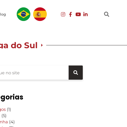
log
ga do Sul
gorias
gos
(1)
g
(5)
inha
(4)