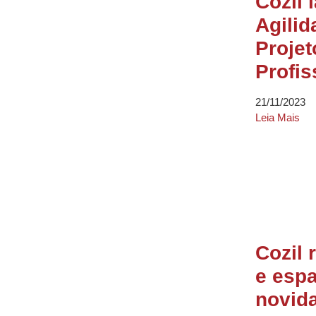
Cozil 
Agilid
Proje
Profis
21/11/2023
Leia Mais
Cozil
e esp
novid