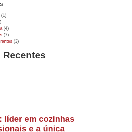
as
(1)
)
ha
(4)
as
(7)
rantes
(3)
s Recentes
 líder em cozinhas
sionais e a única