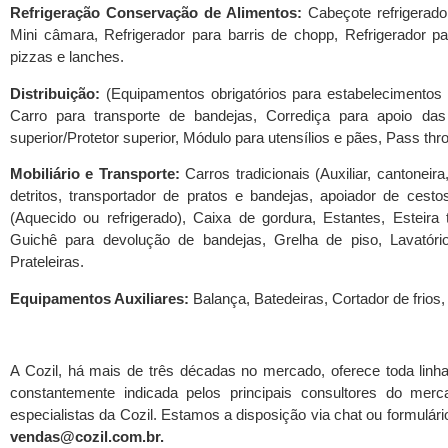
Refrigeração Conservação de Alimentos:
Cabeçote refrigerado
Mini câmara, Refrigerador para barris de chopp, Refrigerador p
pizzas e lanches.
Distribuição:
(Equipamentos obrigatórios para estabelecimentos 
Carro para transporte de bandejas, Corrediça para apoio das 
superior/Protetor superior, Módulo para utensílios e pães, Pass thr
Mobiliário e Transporte:
Carros tradicionais (Auxiliar, cantoneir
detritos, transportador de pratos e bandejas, apoiador de cestos
(Aquecido ou refrigerado), Caixa de gordura, Estantes, Esteira
Guichê para devolução de bandejas, Grelha de piso, Lavatór
Prateleiras.
Equipamentos Auxiliares:
Balança, Batedeiras, Cortador de frios,
A Cozil, há mais de três décadas no mercado, oferece toda linh
constantemente indicada pelos principais consultores do mer
especialistas da Cozil. Estamos a disposição via chat ou formulári
vendas@cozil.com.br.