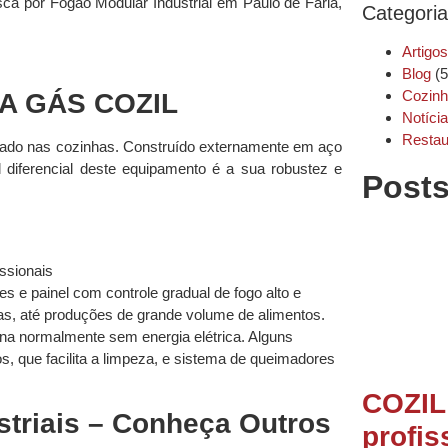
usca por Fogão Modular Industrial em Paulo de Faria,
Categori
Artigos
Blog
(5
Cozin
A GÁS COZIL
Notíci
Restau
lizado nas cozinhas. Construído externamente em aço
l diferencial deste equipamento é a sua robustez e
Post
 e painel com controle gradual de fogo alto e
s, até produções de grande volume de alimentos.
iona normalmente sem energia elétrica. Alguns
 que facilita a limpeza, e sistema de queimadores
COZIL:
striais – Conheça Outros
profis