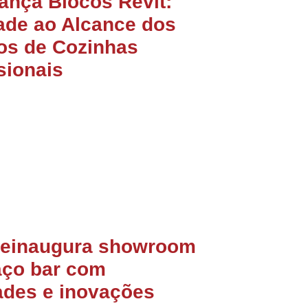
lança Blocos Revit:
ade ao Alcance dos
tos de Cozinhas
sionais
 reinaugura showroom
aço bar com
ades e inovações