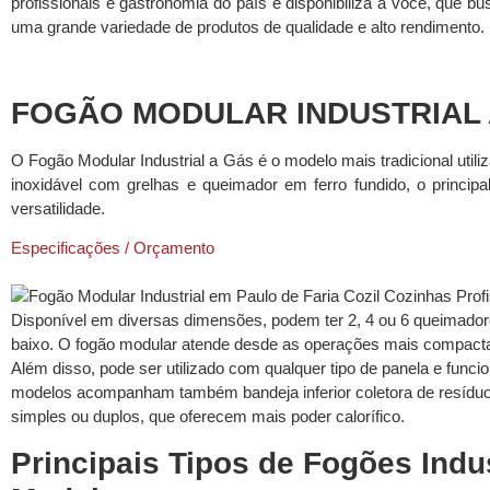
profissionais e gastronomia do país e disponibiliza a você, que b
uma grande variedade de produtos de qualidade e alto rendimento.
FOGÃO MODULAR INDUSTRIAL 
O Fogão Modular Industrial a Gás é o modelo mais tradicional uti
inoxidável com grelhas e queimador em ferro fundido, o principa
versatilidade.
Especificações / Orçamento
Disponível em diversas dimensões, podem ter 2, 4 ou 6 queimadores
baixo. O fogão modular atende desde as operações mais compacta
Além disso, pode ser utilizado com qualquer tipo de panela e func
modelos acompanham também bandeja inferior coletora de resíduos,
simples ou duplos, que oferecem mais poder calorífico.
Principais Tipos de Fogões Indu