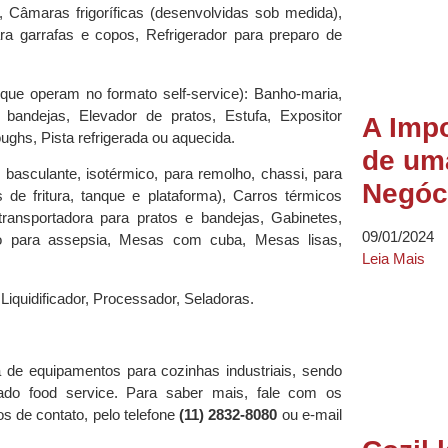
, Câmaras frigoríficas (desenvolvidas sob medida),
ara garrafas e copos, Refrigerador para preparo de
que operam no formato self-service): Banho-maria,
bandejas, Elevador de pratos, Estufa, Expositor
A Impo
oughs, Pista refrigerada ou aquecida.
de um
a, basculante, isotérmico, para remolho, chassi, para
Negóc
 de fritura, tanque e plataforma), Carros térmicos
 transportadora para pratos e bandejas, Gabinetes,
09/01/2024
io para assepsia, Mesas com cuba, Mesas lisas,
Leia Mais
 Liquidificador, Processador, Seladoras.
a de equipamentos para cozinhas industriais, sendo
cado food service. Para saber mais, fale com os
os de contato, pelo telefone
(11) 2832-8080
ou e-mail