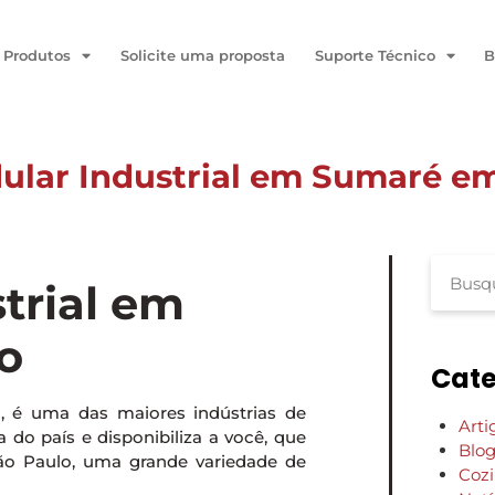
Produtos
Solicite uma proposta
Suporte Técnico
B
lar Industrial em Sumaré e
lo
trial em
o
Cate
P, é uma das maiores indústrias de
Arti
do país e disponibiliza a você, que
Blo
o Paulo, uma grande variedade de
Coz