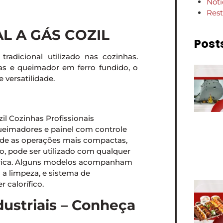
Notí
Rest
L A GÁS COZIL
Post
adicional utilizado nas cozinhas.
as e queimador em ferro fundido, o
 versatilidade.
queimadores e painel com controle
esde as operações mais compactas,
o, pode ser utilizado com qualquer
étrica. Alguns modelos acompanham
a a limpeza, e sistema de
 calorífico.
dustriais – Conheça