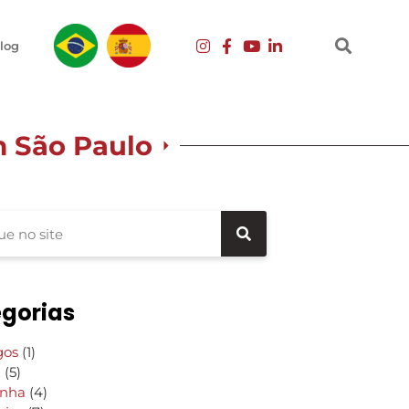
log
m São Paulo
gorias
gos
(1)
g
(5)
inha
(4)