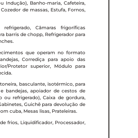
u Indução), Banho-maria, Cafeteira,
, Cozedor de massas, Estufa, Fornos,
efrigerado, Câmaras frigoríficas
ra barris de chopp, Refrigerador para
nches.
lecimentos que operam no formato
bandejas, Corrediça para apoio das
ior/Protetor superior, Módulo para
ecida.
ntoneira, basculante, isotérmico, para
s e bandejas, apoiador de cestos de
o ou refrigerado), Caixa de gordura,
 Gabinetes, Guichê para devolução de
om cuba, Mesas lisas, Prateleiras.
e frios, Liquidificador, Processador,