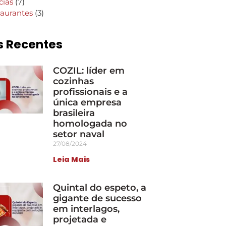
cias
(7)
aurantes
(3)
s Recentes
COZIL: líder em
cozinhas
profissionais e a
única empresa
brasileira
homologada no
setor naval
27/08/2024
Leia Mais
Quintal do espeto, a
gigante de sucesso
em interlagos,
projetada e