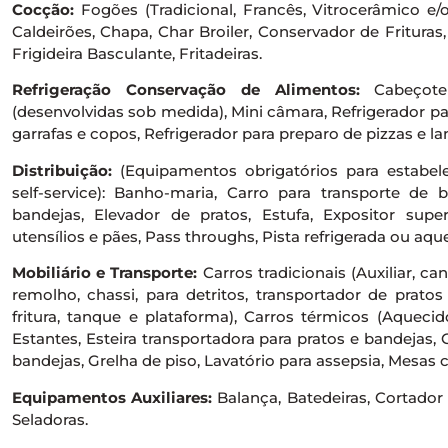
Cocção:
Fogões (Tradicional, Francês, Vitrocerâmico e/o
Caldeirões, Chapa, Char Broiler, Conservador de Frituras
Frigideira Basculante, Fritadeiras.
Refrigeração Conservação de Alimentos:
Cabeçote r
(desenvolvidas sob medida), Mini câmara, Refrigerador pa
garrafas e copos, Refrigerador para preparo de pizzas e la
Distribuição:
(Equipamentos obrigatórios para estabe
self-service): Banho-maria, Carro para transporte de 
bandejas, Elevador de pratos, Estufa, Expositor super
utensílios e pães, Pass throughs, Pista refrigerada ou aqu
Mobiliário e Transporte:
Carros tradicionais (Auxiliar, ca
remolho, chassi, para detritos, transportador de prato
fritura, tanque e plataforma), Carros térmicos (Aquecid
Estantes, Esteira transportadora para pratos e bandejas,
bandejas, Grelha de piso, Lavatório para assepsia, Mesas c
Equipamentos Auxiliares:
Balança, Batedeiras, Cortador d
Seladoras.