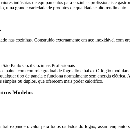
iores indústrias de equipamentos para cozinhas profissionais e gastro
o, uma grande variedade de produtos de qualidade e alto rendimento.
L
zado nas cozinhas. Construído externamente em aço inoxidável com grel
 e painel com controle gradual de fogo alto e baixo. O fogão modular 
m qualquer tipo de panela e funciona normalmente sem energia elétric
es simples ou duplos, que oferecem mais poder calorífico.
Outros Modelos
entral expande o calor para todos os lados do fogão, assim enquanto 