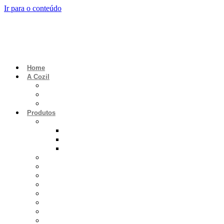
Ir para o conteúdo
Home
A Cozil
Catálogos Digitais
Conheça a empresa
Conheça nossas unidades
Produtos
Cocção
Compact Line
Power Line
Industrial Line
Máquinas de Café
Lançamento
Caldeirão
Mobiliário
Carros
Bar
Buffet
Tecnologia