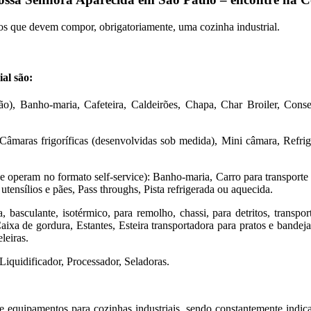
os que devem compor, obrigatoriamente, uma cozinha industrial.
al são:
o), Banho-maria, Cafeteira, Caldeirões, Chapa, Char Broiler, Conse
Câmaras frigoríficas (desenvolvidas sob medida), Mini câmara, Refrige
 operam no formato self-service): Banho-maria, Carro para transporte
utensílios e pães, Pass throughs, Pista refrigerada ou aquecida.
a, basculante, isotérmico, para remolho, chassi, para detritos, transpor
aixa de gordura, Estantes, Esteira transportadora para pratos e bande
leiras.
Liquidificador, Processador, Seladoras.
e equipamentos para cozinhas industriais, sendo constantemente indica