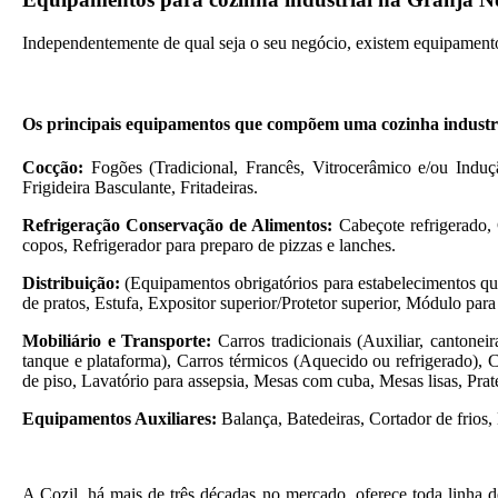
Independentemente de qual seja o seu negócio, existem equipament
Os principais equipamentos que compõem uma cozinha industri
Cocção:
Fogões (Tradicional, Francês, Vitrocerâmico e/ou Induçã
Frigideira Basculante, Fritadeiras.
Refrigeração Conservação de Alimentos:
Cabeçote refrigerado, 
copos, Refrigerador para preparo de pizzas e lanches.
Distribuição:
(Equipamentos obrigatórios para estabelecimentos que
de pratos, Estufa, Expositor superior/Protetor superior, Módulo para 
Mobiliário e Transporte:
Carros tradicionais (Auxiliar, cantoneir
tanque e plataforma), Carros térmicos (Aquecido ou refrigerado), C
de piso, Lavatório para assepsia, Mesas com cuba, Mesas lisas, Prate
Equipamentos Auxiliares:
Balança, Batedeiras, Cortador de frios, 
A Cozil, há mais de três décadas no mercado, oferece toda linha d