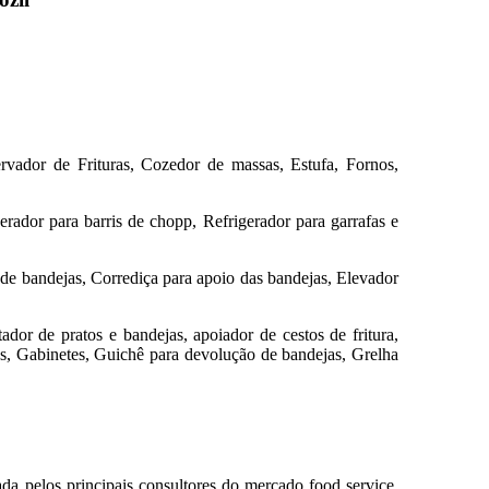
rvador de Frituras, Cozedor de massas, Estufa, Fornos,
rador para barris de chopp, Refrigerador para garrafas e
 de bandejas, Corrediça para apoio das bandejas, Elevador
tador de pratos e bandejas, apoiador de cestos de fritura,
jas, Gabinetes, Guichê para devolução de bandejas, Grelha
da pelos principais consultores do mercado food service.