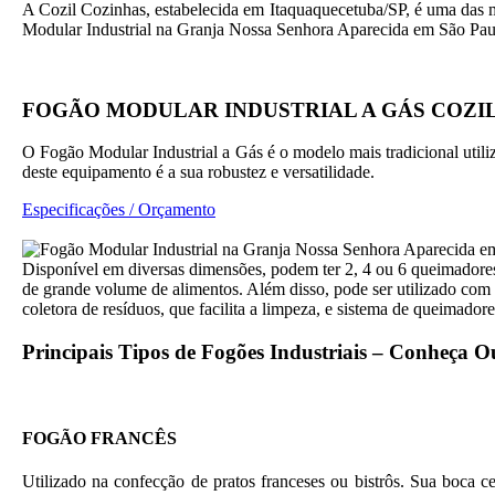
A Cozil Cozinhas, estabelecida em Itaquaquecetuba/SP, é uma das ma
Modular Industrial na Granja Nossa Senhora Aparecida em São Paul
FOGÃO MODULAR INDUSTRIAL A GÁS COZI
O Fogão Modular Industrial a Gás é o modelo mais tradicional utili
deste equipamento é a sua robustez e versatilidade.
Especificações / Orçamento
Disponível em diversas dimensões, podem ter 2, 4 ou 6 queimadores
de grande volume de alimentos. Além disso, pode ser utilizado co
coletora de resíduos, que facilita a limpeza, e sistema de queimador
Principais Tipos de Fogões Industriais – Conheça 
FOGÃO FRANCÊS
Utilizado na confecção de pratos franceses ou bistrôs. Sua boca c