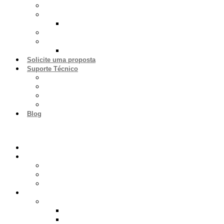
Higienização
Refrigeração
Cold Line
Câmaras Frigoríficas
Vitrines
Infinity Line
Solicite uma proposta
Suporte Técnico
Abrir Chamado
Solicitar Instalação
Rede Técnica Credenciada
Venda de Peças
Blog
Home
A Cozil
Catálogos Digitais
Conheça a empresa
Conheça nossas unidades
Produtos
Cocção
Compact Line
Power Line