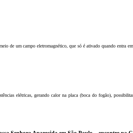
meio de um campo eletromagnético, que só é ativado quando entra em c
tências elétricas, gerando calor na placa (boca do fogão), possibilit
ossa Senhora Aparecida em São Paulo – encontre na C