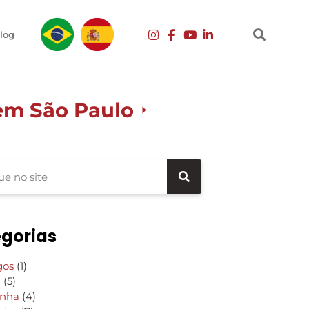
log
 em São Paulo
gorias
gos
(1)
g
(5)
inha
(4)