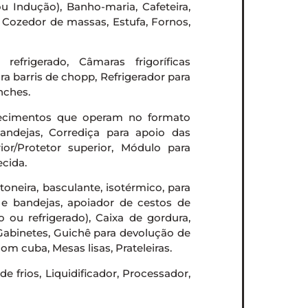
u Indução), Banho-maria, Cafeteira,
, Cozedor de massas, Estufa, Fornos,
efrigerado, Câmaras frigoríficas
ra barris de chopp, Refrigerador para
nches.
lecimentos que operam no formato
bandejas, Corrediça para apoio das
ior/Protetor superior, Módulo para
ecida.
ntoneira, basculante, isotérmico, para
s e bandejas, apoiador de cestos de
o ou refrigerado), Caixa de gordura,
 Gabinetes, Guichê para devolução de
om cuba, Mesas lisas, Prateleiras.
e frios, Liquidificador, Processador,