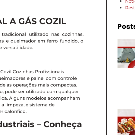
Notí
Rest
L A GÁS COZIL
Post
adicional utilizado nas cozinhas.
as e queimador em ferro fundido, o
 versatilidade.
queimadores e painel com controle
esde as operações mais compactas,
o, pode ser utilizado com qualquer
étrica. Alguns modelos acompanham
a a limpeza, e sistema de
 calorífico.
dustriais – Conheça