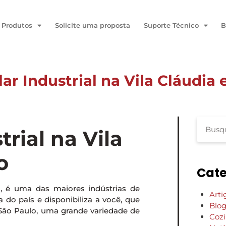
Produtos
Solicite uma proposta
Suporte Técnico
B
r Industrial na Vila Cláudia
Paulo
rial na Vila
o
Cate
P, é uma das maiores indústrias de
Arti
do país e disponibiliza a você, que
Blo
 São Paulo, uma grande variedade de
Coz