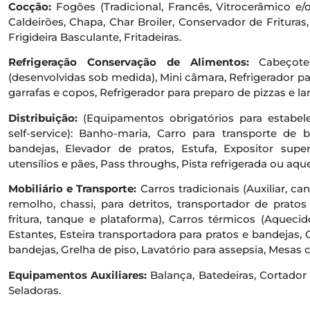
Cocção:
Fogões (Tradicional, Francês, Vitrocerâmico e/o
Caldeirões, Chapa, Char Broiler, Conservador de Frituras
Frigideira Basculante, Fritadeiras.
Refrigeração Conservação de Alimentos:
Cabeçote r
(desenvolvidas sob medida), Mini câmara, Refrigerador pa
garrafas e copos, Refrigerador para preparo de pizzas e la
Distribuição:
(Equipamentos obrigatórios para estabe
self-service): Banho-maria, Carro para transporte de 
bandejas, Elevador de pratos, Estufa, Expositor super
utensílios e pães, Pass throughs, Pista refrigerada ou aqu
Mobiliário e Transporte:
Carros tradicionais (Auxiliar, ca
remolho, chassi, para detritos, transportador de prato
fritura, tanque e plataforma), Carros térmicos (Aquecid
Estantes, Esteira transportadora para pratos e bandejas,
bandejas, Grelha de piso, Lavatório para assepsia, Mesas c
Equipamentos Auxiliares:
Balança, Batedeiras, Cortador d
Seladoras.