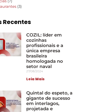
cias
(7)
aurantes
(3)
s Recentes
COZIL: líder em
cozinhas
profissionais e a
única empresa
brasileira
homologada no
setor naval
27/08/2024
Leia Mais
Quintal do espeto, a
gigante de sucesso
em interlagos,
projetada e