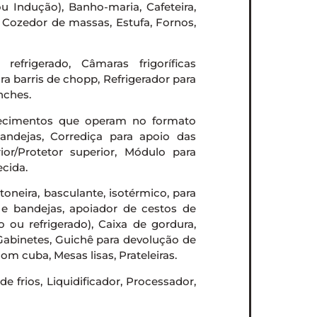
u Indução), Banho-maria, Cafeteira,
, Cozedor de massas, Estufa, Fornos,
efrigerado, Câmaras frigoríficas
ra barris de chopp, Refrigerador para
nches.
lecimentos que operam no formato
bandejas, Corrediça para apoio das
ior/Protetor superior, Módulo para
ecida.
ntoneira, basculante, isotérmico, para
s e bandejas, apoiador de cestos de
o ou refrigerado), Caixa de gordura,
 Gabinetes, Guichê para devolução de
om cuba, Mesas lisas, Prateleiras.
e frios, Liquidificador, Processador,