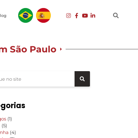
log
em São Paulo
gorias
gos
(1)
g
(5)
inha
(4)