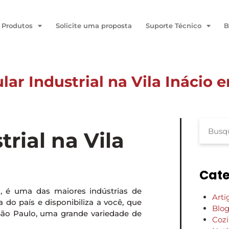
Produtos
Solicite uma proposta
Suporte Técnico
B
ar Industrial na Vila Inácio 
aulo
rial na Vila
Cate
P, é uma das maiores indústrias de
Arti
do país e disponibiliza a você, que
Blo
São Paulo, uma grande variedade de
Coz