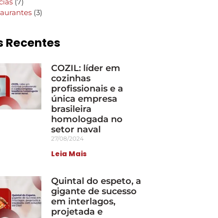
cias
(7)
aurantes
(3)
s Recentes
COZIL: líder em
cozinhas
profissionais e a
única empresa
brasileira
homologada no
setor naval
27/08/2024
Leia Mais
Quintal do espeto, a
gigante de sucesso
em interlagos,
projetada e