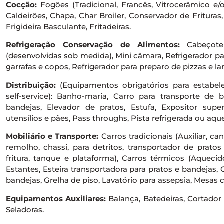
Cocção:
Fogões (Tradicional, Francês, Vitrocerâmico e/o
Caldeirões, Chapa, Char Broiler, Conservador de Frituras
Frigideira Basculante, Fritadeiras.
Refrigeração Conservação de Alimentos:
Cabeçote r
(desenvolvidas sob medida), Mini câmara, Refrigerador pa
garrafas e copos, Refrigerador para preparo de pizzas e la
Distribuição:
(Equipamentos obrigatórios para estabe
self-service): Banho-maria, Carro para transporte de 
bandejas, Elevador de pratos, Estufa, Expositor super
utensílios e pães, Pass throughs, Pista refrigerada ou aqu
Mobiliário e Transporte:
Carros tradicionais (Auxiliar, ca
remolho, chassi, para detritos, transportador de prato
fritura, tanque e plataforma), Carros térmicos (Aquecid
Estantes, Esteira transportadora para pratos e bandejas,
bandejas, Grelha de piso, Lavatório para assepsia, Mesas c
Equipamentos Auxiliares:
Balança, Batedeiras, Cortador d
Seladoras.