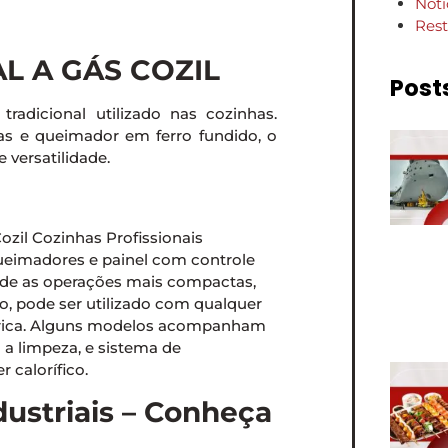
Notí
Rest
L A GÁS COZIL
Post
adicional utilizado nas cozinhas.
as e queimador em ferro fundido, o
 versatilidade.
queimadores e painel com controle
esde as operações mais compactas,
o, pode ser utilizado com qualquer
étrica. Alguns modelos acompanham
a a limpeza, e sistema de
 calorífico.
dustriais – Conheça