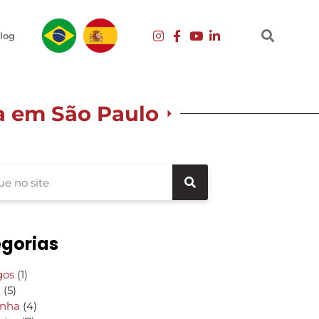
log
ra em São Paulo
gorias
gos
(1)
g
(5)
inha
(4)