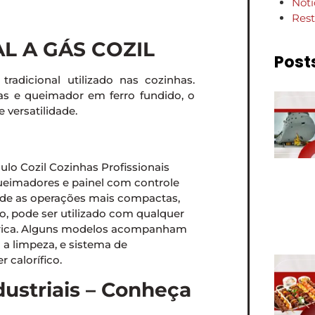
Notí
Rest
L A GÁS COZIL
Post
adicional utilizado nas cozinhas.
as e queimador em ferro fundido, o
 versatilidade.
queimadores e painel com controle
esde as operações mais compactas,
o, pode ser utilizado com qualquer
étrica. Alguns modelos acompanham
a a limpeza, e sistema de
 calorífico.
dustriais – Conheça