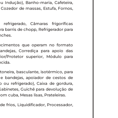
u Indução), Banho-maria, Cafeteira,
, Cozedor de massas, Estufa, Fornos,
efrigerado, Câmaras frigoríficas
ra barris de chopp, Refrigerador para
nches.
lecimentos que operam no formato
bandejas, Corrediça para apoio das
ior/Protetor superior, Módulo para
ecida.
ntoneira, basculante, isotérmico, para
s e bandejas, apoiador de cestos de
o ou refrigerado), Caixa de gordura,
 Gabinetes, Guichê para devolução de
om cuba, Mesas lisas, Prateleiras.
e frios, Liquidificador, Processador,