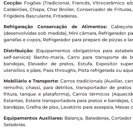
Cocção:
Fogões (Tradicional, Francês, Vitrocerâmico e/o
Caldeirões, Chapa, Char Broiler, Conservador de Frituras
Frigideira Basculante, Fritadeiras.
Refrigeração Conservação de Alimentos:
Cabeçote r
(desenvolvidas sob medida), Mini câmara, Refrigerador pa
garrafas e copos, Refrigerador para preparo de pizzas e la
Distribuição:
(Equipamentos obrigatórios para estabe
self-service): Banho-maria, Carro para transporte de 
bandejas, Elevador de pratos, Estufa, Expositor super
utensílios e pães, Pass throughs, Pista refrigerada ou aqu
Mobiliário e Transporte:
Carros tradicionais (Auxiliar, ca
remolho, chassi, para detritos, transportador de prato
fritura, tanque e plataforma), Carros térmicos (Aquecid
Estantes, Esteira transportadora para pratos e bandejas,
bandejas, Grelha de piso, Lavatório para assepsia, Mesas c
Equipamentos Auxiliares:
Balança, Batedeiras, Cortador d
Seladoras.