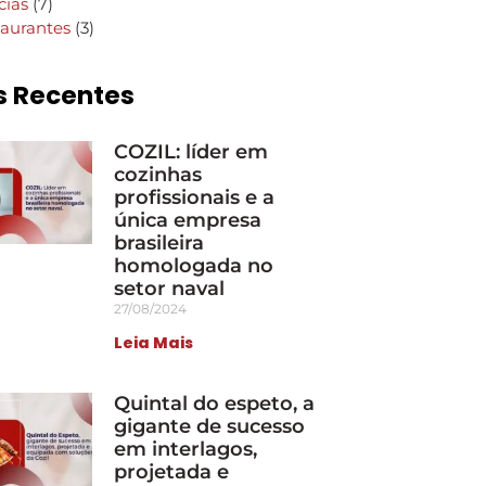
cias
(7)
aurantes
(3)
s Recentes
COZIL: líder em
cozinhas
profissionais e a
única empresa
brasileira
homologada no
setor naval
27/08/2024
Leia Mais
Quintal do espeto, a
gigante de sucesso
em interlagos,
projetada e