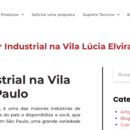
Produtos
Solicite uma proposta
Suporte Técnico
B
Industrial na Vila Lúcia Elvi
São Paulo
rial na Vila
Paulo
Cate
P, é uma das maiores indústrias de
Arti
do país e disponibiliza a você, que
Blo
 em São Paulo, uma grande variedade
Coz