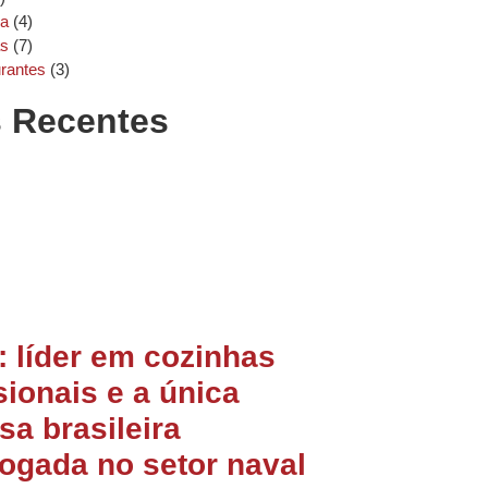
ha
(4)
as
(7)
rantes
(3)
s Recentes
 líder em cozinhas
sionais e a única
a brasileira
ogada no setor naval