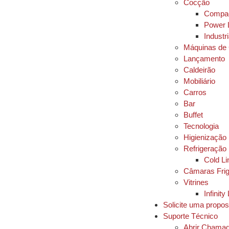
Cocção
Compac
Power 
Industri
Máquinas de
Lançamento
Caldeirão
Mobiliário
Carros
Bar
Buffet
Tecnologia
Higienização
Refrigeração
Cold Li
Câmaras Frig
Vitrines
Infinity
Solicite uma propos
Suporte Técnico
Abrir Chama