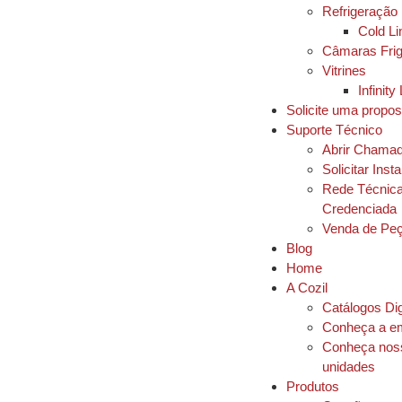
Refrigeração
Cold Li
Câmaras Frig
Vitrines
Infinity
Solicite uma propos
Suporte Técnico
Abrir Chama
Solicitar Inst
Rede Técnic
Credenciada
Venda de Pe
Blog
Home
A Cozil
Catálogos Dig
Conheça a e
Conheça nos
unidades
Produtos