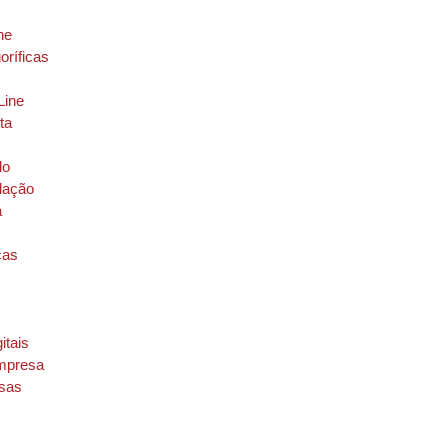
ne
oríficas
 Line
ta
do
alação
a
ças
itais
mpresa
sas