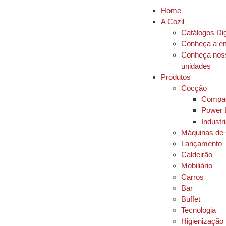
Home
A Cozil
Catálogos Dig
Conheça a e
Conheça nos
unidades
Produtos
Cocção
Compac
Power 
Industri
Máquinas de
Lançamento
Caldeirão
Mobiliário
Carros
Bar
Buffet
Tecnologia
Higienização