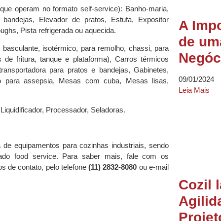
que operam no formato self-service): Banho-maria,
bandejas, Elevador de pratos, Estufa, Expositor
A Impo
oughs, Pista refrigerada ou aquecida.
de um
a, basculante, isotérmico, para remolho, chassi, para
Negóc
 de fritura, tanque e plataforma), Carros térmicos
 transportadora para pratos e bandejas, Gabinetes,
09/01/2024
io para assepsia, Mesas com cuba, Mesas lisas,
Leia Mais
 Liquidificador, Processador, Seladoras.
a de equipamentos para cozinhas industriais, sendo
cado food service. Para saber mais, fale com os
os de contato, pelo telefone
(11) 2832-8080
ou e-mail
Cozil 
Agilid
Proje