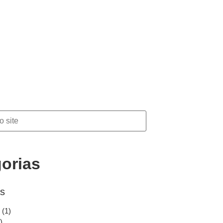
orias
as
(1)
)