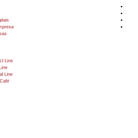
itais
mpresa
sas
t Line
Line
al Line
 Café