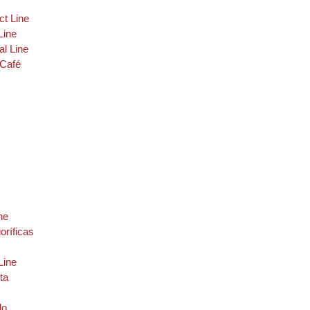
t Line
Line
al Line
 Café
ne
oríficas
 Line
ta
do