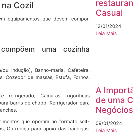
restaura
na Cozil
Casual
stem equipamentos que devem compor,
12/01/2024
Leia Mais
e compõem uma cozinha
/ou Indução), Banho-maria, Cafeteira,
as, Cozedor de massas, Estufa, Fornos,
A Importâ
 refrigerado, Câmaras frigoríficas
de uma C
ara barris de chopp, Refrigerador para
Negócios
lanches.
cimentos que operam no formato self-
09/01/2024
as, Corrediça para apoio das bandejas,
Leia Mais