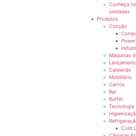
Conheça no
unidades
Produtos
Cocção
Compa
Power
Industr
Máquinas d
Lançament
Caldeirão
Mobiliário
Carros
Bar
Buffet
Tecnologia
Higienizaç
Refrigeraçã
Cold L
Câmaras Fri