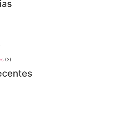
ias
)
)
es
(3)
ecentes