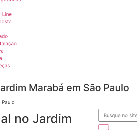
y Line
posta
ado
stalação
ca
a
eças
 Jardim Marabá em São Paulo
 Paulo
al no Jardim