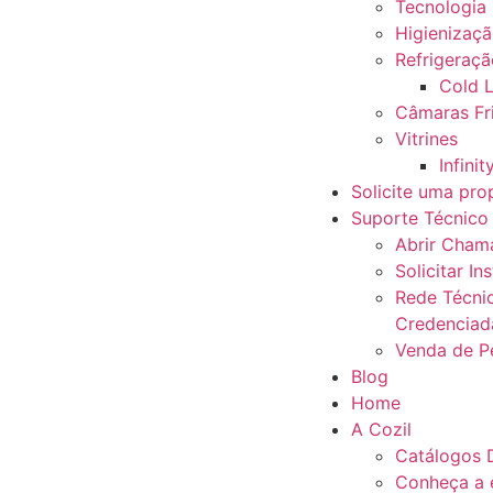
Tecnologia
Higienizaç
Refrigeraçã
Cold L
Câmaras Fri
Vitrines
Infinit
Solicite uma pro
Suporte Técnico
Abrir Cham
Solicitar In
Rede Técni
Credenciad
Venda de P
Blog
Home
A Cozil
Catálogos D
Conheça a 