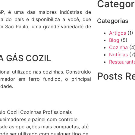
Categor
SP, é uma das maiores indústrias de
a do país e disponibiliza a você, que
Categorias
em São Paulo, uma grande variedade de
Artigos
(1)
Blog
(5)
Cozinha
(4
Notícias
(7
A GÁS COZIL
Restaurant
onal utilizado nas cozinhas. Construído
Posts R
mador em ferro fundido, o principal
idade.
queimadores e painel com controle
esde as operações mais compactas, até
de ser utilizado com qualquer tipo de