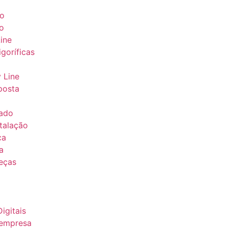
ão
o
ine
goríficas
y Line
posta
ado
stalação
ca
a
eças
igitais
empresa