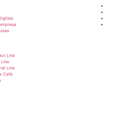
igitais
empresa
ssas
ct Line
 Line
ial Line
e Café
o