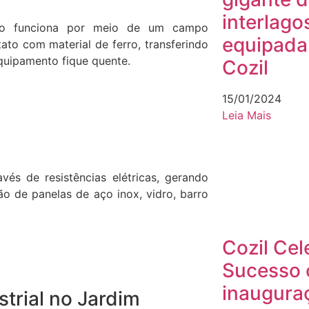
interlago
ção funciona por meio de um campo
equipada
to com material de ferro, transferindo
quipamento fique quente.
Cozil
15/01/2024
Leia Mais
vés de resistências elétricas, gerando
ção de panelas de aço inox, vidro, barro
Cozil Cel
Sucesso 
inaugura
trial no Jardim