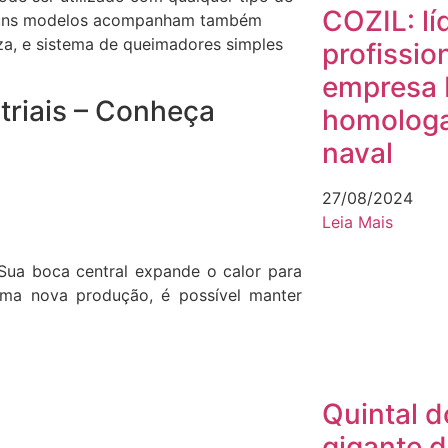
COZIL: lí
Alguns modelos acompanham também
peza, e sistema de queimadores simples
profissio
empresa b
triais – Conheça
homologa
naval
27/08/2024
Leia Mais
 Sua boca central expande o calor para
uma nova produção, é possível manter
Quintal d
gigante 