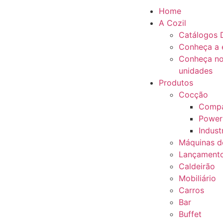
Home
A Cozil
Catálogos D
Conheça a 
Conheça no
unidades
Produtos
Cocção
Compa
Power
Industr
Máquinas d
Lançament
Caldeirão
Mobiliário
Carros
Bar
Buffet