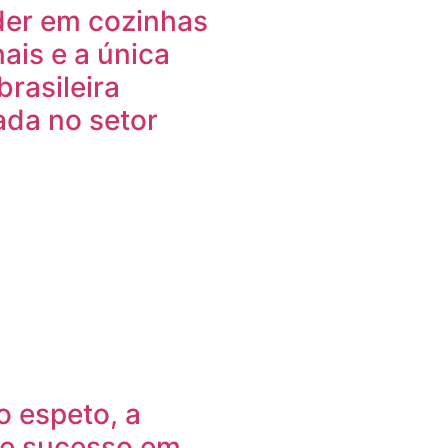
der em cozinhas
nais e a única
rasileira
da no setor
o espeto, a
de sucesso em