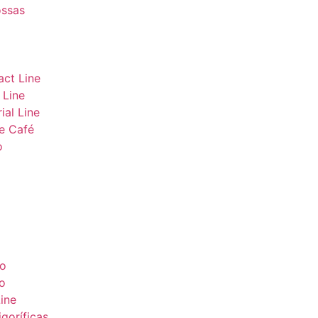
ssas
ct Line
 Line
ial Line
e Café
o
ão
o
ine
goríficas